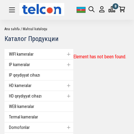
0
Ana səhifə
Məhsul kataloqu
Каталог Продукции
WIFI kameralar
Element has not been found.
IP kameralar
IP qeydiyyat cihazı
HD kameralar
HD qeydiyyat cihazı
WEB kameralar
Termal kameralar
Domofonlar