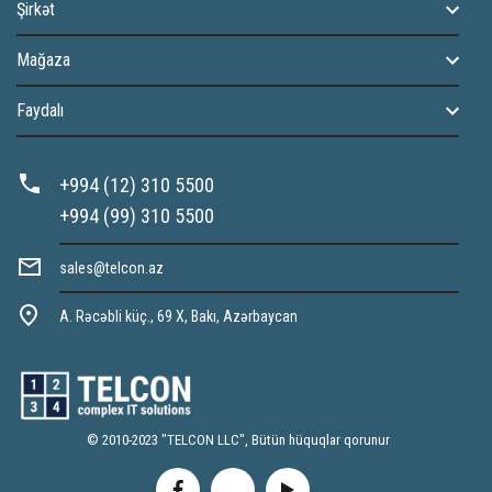
Şirkət
Mağaza
Faydalı
+994 (12) 310 5500
+994 (99) 310 5500
sales@telcon.az
A. Rəcəbli küç., 69 X, Bakı, Azərbaycan
© 2010-2023 "TELCON LLC", Bütün hüquqlar qorunur