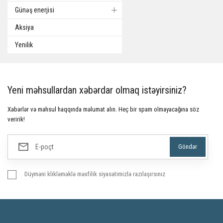
Günəş enerjisi
Aksiya
Yenilik
Yeni məhsullardan xəbərdar olmaq istəyirsiniz?
Xəbərlər və məhsul haqqında məlumat alın. Heç bir spam olmayacağına söz
veririk!
Düyməni klikləməklə məxfilik siyasətimizlə razılaşırsınız