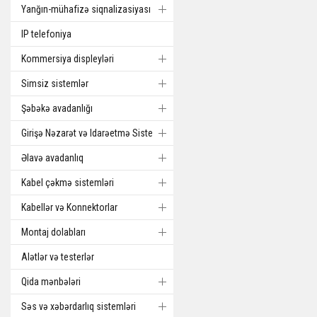
Yanğın-mühafizə siqnalizasiyası
IP telefoniya
Kommersiya displeyləri
Simsiz sistemlər
Şəbəkə avadanlığı
Girişə Nəzarət və Idarəetmə Sistemi
Əlavə avadanlıq
Kabel çəkmə sistemləri
Kabellər və Konnektorlar
Montaj dolabları
Alətlər və testerlər
Qida mənbələri
Səs və xəbərdarlıq sistemləri