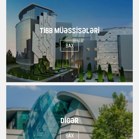
TIBB MÜƏSSISƏLƏRI
BAX
DIGƏR
BAX