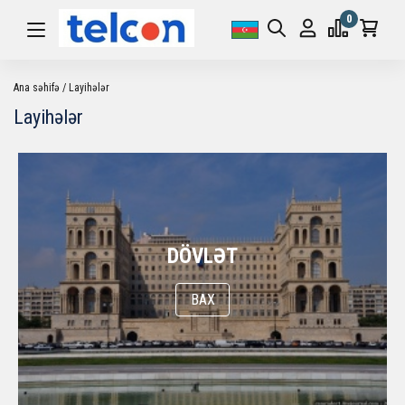
0
Ana səhifə
Layihələr
Layihələr
DÖVLƏT
BAX