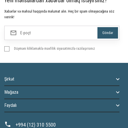
Yeni məhsullardan xəbərdar olmaq istəyirsiniz?
Xəbərlər və məhsul haqqında məlumat alın. Heç bir spam olmayacağına söz
veririk!
Düyməni klikləməklə məxfilik siyasətimizlə razılaşırsınız
Şirkət
Mağaza
Faydalı
+994 (12) 310 5500