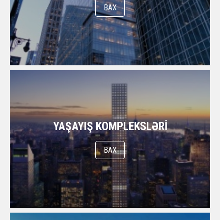
BAX
YAŞAYIŞ KOMPLEKSLƏRI
BAX