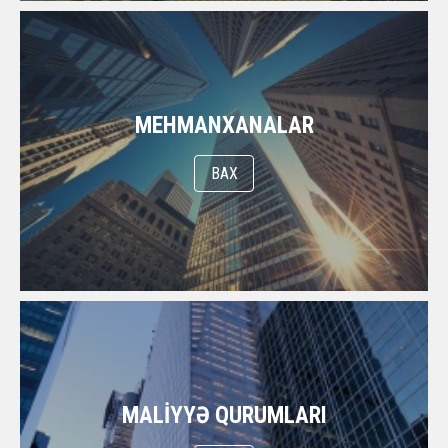
MEHMANXANALAR
BAX
MALIYYƏ QURUMLARI