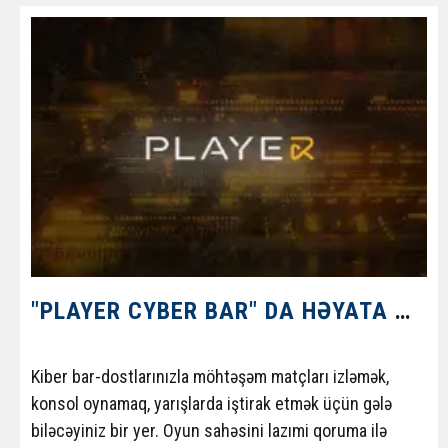
təmin edən ali təhsil müəssisəsidir. Təhsil
müəssisəsinin təhlükəsizliyini təmin etmək üçün,
tələbələr və işçiləri özlərini inamlı və rahat hiss edə
bilməsi üçün müasir hərtərəfli video nəzarət sistemi
qurmaq, girişə nəzarət və idarəetmə sistemi qurmaq
tapşırıq verildi. Bu layihəni həyata keçirmək üçün "Milli
Aviasiya Akademiyası" "Telcon LLC" şirkətini seçdi.
"PLAYER CYBER BAR" DA HƏYATA KEÇIRILƏN LAYIHƏ
Kiber bar-dostlarınızla möhtəşəm matçları izləmək,
konsol oynamaq, yarışlarda iştirak etmək üçün gələ
biləcəyiniz bir yer. Oyun sahəsini lazımi qoruma ilə