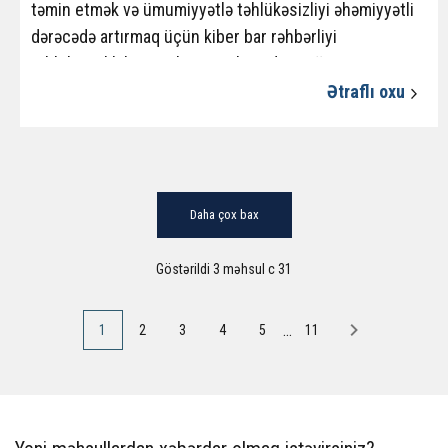
təmin etmək və ümumiyyətlə təhlükəsizliyi əhəmiyyətli
dərəcədə artırmaq üçün kiber bar rəhbərliyi
təhlükəsizlik kameralarının, eləcə də yanğın
təhlükəsizliyi sensorlarının quraşdırılmasına qərar
Ətraflı oxu
verdi.
Daha çox bax
Göstərildi 3 məhsul с 31
...
1
2
3
4
5
11