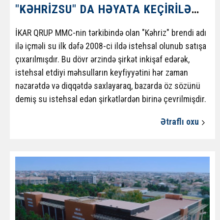
"KƏHRIZSU" DA HƏYATA KEÇIRILƏN LAYIHƏ
İKAR QRUP MMC-nin tərkibində olan "Kəhriz" brendi adı
ilə içməli su ilk dəfə 2008-ci ildə istehsal olunub satışa
çıxarılmışdır. Bu dövr ərzində şirkət inkişaf edərək,
istehsal etdiyi məhsulların keyfiyyətini hər zaman
nəzarətdə və diqqətdə saxlayaraq, bazarda öz sözünü
demiş su istehsal edən şirkətlərdən birinə çevrilmişdir.
Müəssisəsinin təhlükəsizliyini təmin etmək üçün,
Ətraflı oxu
işçiləri və şirkətin qonaqları özlərini inamlı və rahat hiss
edə bilməsi üçün müasir hərtərəfli video nəzarət
sistemi qurmaq, girişə nəzarət və idarəetmə sistemi
qurmaq tapşırıq verildi. Bu layihəni həyata keçirmək
üçün "KəhrizSu" "Telcon LLC" şirkətini seçdi.