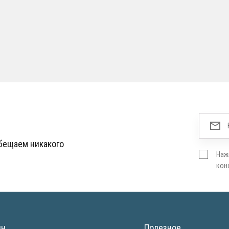
обещаем никакого
Наж
кон
ин
Полезное